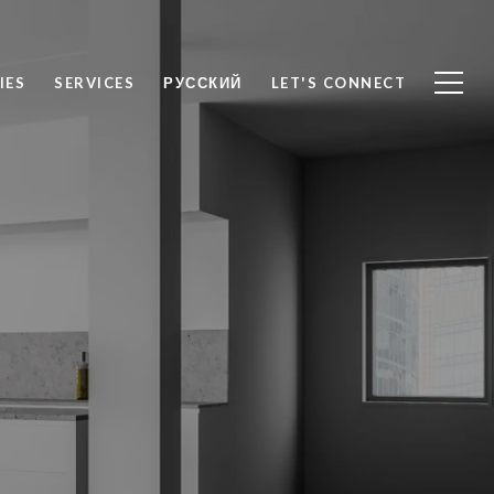
IES
SERVICES
РУССКИЙ
LET'S CONNECT