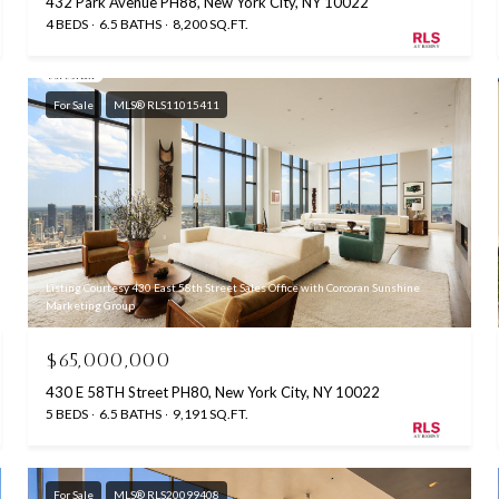
432 Park Avenue PH88, New York City, NY 10022
4 BEDS
6.5 BATHS
8,200 SQ.FT.
For Sale
MLS® RLS11015411
Listing Courtesy 430 East 58th Street Sales Office with Corcoran Sunshine
Marketing Group
$65,000,000
430 E 58TH Street PH80, New York City, NY 10022
5 BEDS
6.5 BATHS
9,191 SQ.FT.
For Sale
MLS® RLS20099408