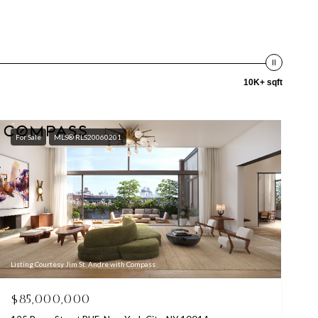
10K+ sqft
For Sale
MLS® RLS20060201
Listing Courtesy Jim St. Andre with Compass
$85,000,000