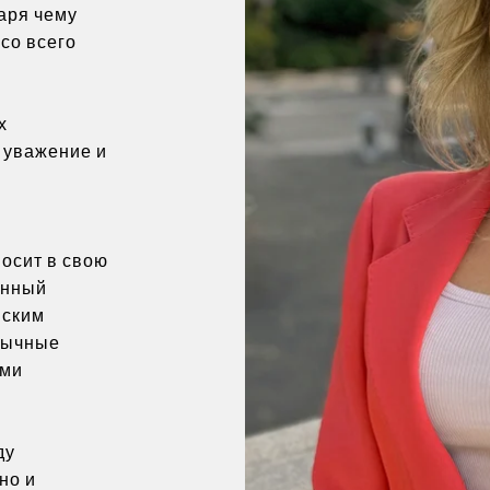
аря чему
со всего
х
 уважение и
осит в свою
онный
йским
язычные
ыми
ду
но и