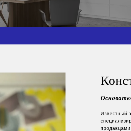
Конс
Основате
Известный р
специализир
продавцами 