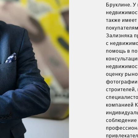
Бруклине. У 
недвижимост
также имеет
покупателям
Зализняка п
с недвижимо
помощь в по
консультаци
недвижимост
оценку рыно
фотографии 
строителей,
специалист
компанией К
индивидуаль
соблюдение
профессиона
привлекател