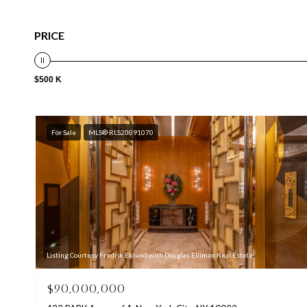
PRICE
$500 K
For Sale
MLS® RLS20091070
Listing Courtesy Fredrik Eklund with Douglas Elliman Real Estate
$90,000,000