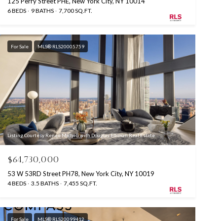
125 Perry Street PHE, New York City, NY 10014
6 BEDS
9 BATHS
7,700 SQ.FT.
For Sale
MLS® RLS20005759
Listing Courtesy Renee Micheli with Douglas Elliman Real Estate
$64,730,000
53 W 53RD Street PH78, New York City, NY 10019
4 BEDS
3.5 BATHS
7,455 SQ.FT.
For Sale
MLS® RLS20099412