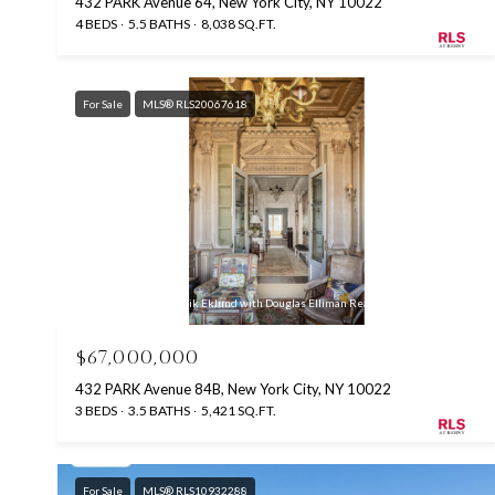
432 PARK Avenue 64, New York City, NY 10022
4 BEDS
5.5 BATHS
8,038 SQ.FT.
For Sale
MLS® RLS20067618
Listing Courtesy Fredrik Eklund with Douglas Elliman Real Estate
$67,000,000
432 PARK Avenue 84B, New York City, NY 10022
3 BEDS
3.5 BATHS
5,421 SQ.FT.
For Sale
MLS® RLS10932288