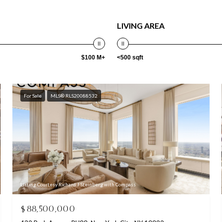
LIVING AREA
$100 M+
<500 sqft
For Sale
MLS® RLS20088532
Listing Courtesy Richard J Steinberg with Compass
$88,500,000